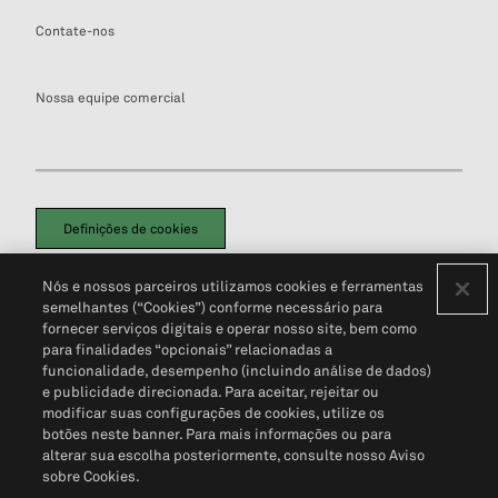
Contate-nos
Nossa equipe comercial
Definições de cookies
Disclaimers Legais
Termos de Uso
Aviso de Cookies
Nós e nossos parceiros utilizamos cookies e ferramentas
Política de Privacidade
Portal de privacidade do cliente (em inglês)
semelhantes (“Cookies”) conforme necessário para
Não Venda Minhas Informações Pessoais
© 2026 S&P Global
fornecer serviços digitais e operar nosso site, bem como
para finalidades “opcionais” relacionadas a
funcionalidade, desempenho (incluindo análise de dados)
e publicidade direcionada. Para aceitar, rejeitar ou
modificar suas configurações de cookies, utilize os
botões neste banner. Para mais informações ou para
alterar sua escolha posteriormente, consulte nosso Aviso
sobre Cookies.