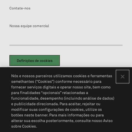
Contate-nos
Nossa equipe comercial
Definições de cookies
Disclaimers Legais
Termos de Uso
Aviso de Cookies
Nós e nossos parceiros utilizamos cookies e ferramentas
Política de Privacidade
Portal de privacidade do cliente (em inglês)
semelhantes (“Cookies”) conforme necessário para
Não Venda Minhas Informações Pessoais
© 2026 S&P Global
fornecer serviços digitais e operar nosso site, bem como
para finalidades “opcionais” relacionadas a
funcionalidade, desempenho (incluindo análise de dados)
e publicidade direcionada. Para aceitar, rejeitar ou
modificar suas configurações de cookies, utilize os
botões neste banner. Para mais informações ou para
alterar sua escolha posteriormente, consulte nosso Aviso
sobre Cookies.