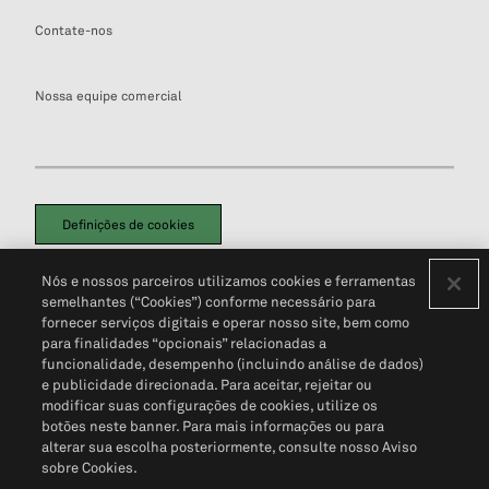
Contate-nos
Nossa equipe comercial
Definições de cookies
Disclaimers Legais
Termos de Uso
Aviso de Cookies
Nós e nossos parceiros utilizamos cookies e ferramentas
Política de Privacidade
Portal de privacidade do cliente (em inglês)
semelhantes (“Cookies”) conforme necessário para
Não Venda Minhas Informações Pessoais
© 2026 S&P Global
fornecer serviços digitais e operar nosso site, bem como
para finalidades “opcionais” relacionadas a
funcionalidade, desempenho (incluindo análise de dados)
e publicidade direcionada. Para aceitar, rejeitar ou
modificar suas configurações de cookies, utilize os
botões neste banner. Para mais informações ou para
alterar sua escolha posteriormente, consulte nosso Aviso
sobre Cookies.