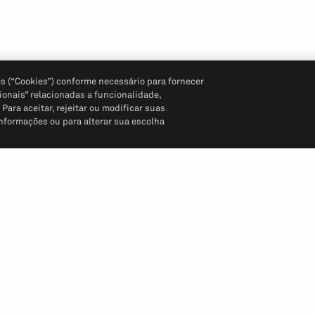
s (“Cookies”) conforme necessário para fornecer
ionais” relacionadas a funcionalidade,
ara aceitar, rejeitar ou modificar suas
informações ou para alterar sua escolha
Siga-nos