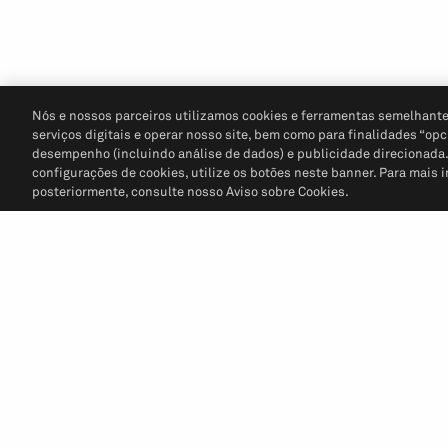
Nós e nossos parceiros utilizamos cookies e ferramentas semelhante
serviços digitais e operar nosso site, bem como para finalidades “opc
desempenho (incluindo análise de dados) e publicidade direcionada. P
configurações de cookies, utilize os botões neste banner. Para mais 
posteriormente, consulte nosso Aviso sobre Cookies.