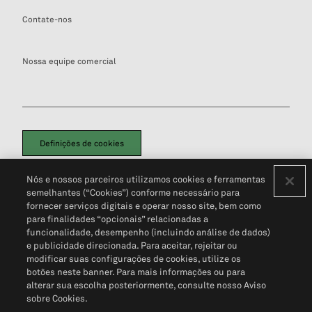
Contate-nos
Nossa equipe comercial
Definições de cookies
Disclaimers Legais
Termos de Uso
Aviso de Cookies
Nós e nossos parceiros utilizamos cookies e ferramentas
Política de Privacidade
Portal de privacidade do cliente (em inglês)
semelhantes (“Cookies”) conforme necessário para
Não Venda Minhas Informações Pessoais
© 2026 S&P Global
fornecer serviços digitais e operar nosso site, bem como
para finalidades “opcionais” relacionadas a
funcionalidade, desempenho (incluindo análise de dados)
e publicidade direcionada. Para aceitar, rejeitar ou
modificar suas configurações de cookies, utilize os
botões neste banner. Para mais informações ou para
alterar sua escolha posteriormente, consulte nosso Aviso
sobre Cookies.