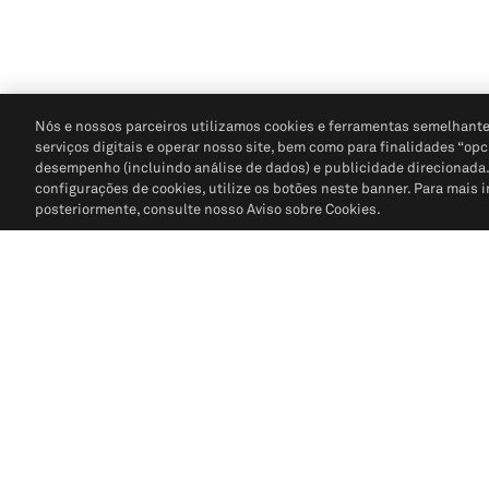
Nós e nossos parceiros utilizamos cookies e ferramentas semelhante
serviços digitais e operar nosso site, bem como para finalidades “opc
desempenho (incluindo análise de dados) e publicidade direcionada. P
configurações de cookies, utilize os botões neste banner. Para mais 
posteriormente, consulte nosso Aviso sobre Cookies.