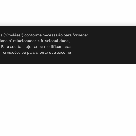
s (“Cookies”) conforme necessário para fornecer
ionais” relacionadas a funcionalidade,
ara aceitar, rejeitar ou modificar suas
informações ou para alterar sua escolha
Siga-nos