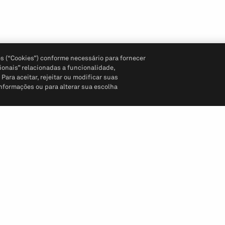
s (“Cookies”) conforme necessário para fornecer
ionais” relacionadas a funcionalidade,
ara aceitar, rejeitar ou modificar suas
informações ou para alterar sua escolha
Siga-nos