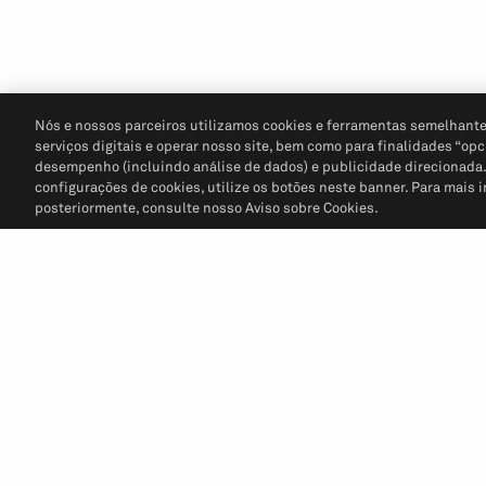
Nós e nossos parceiros utilizamos cookies e ferramentas semelhante
serviços digitais e operar nosso site, bem como para finalidades “opc
desempenho (incluindo análise de dados) e publicidade direcionada. P
configurações de cookies, utilize os botões neste banner. Para mais 
posteriormente, consulte nosso Aviso sobre Cookies.