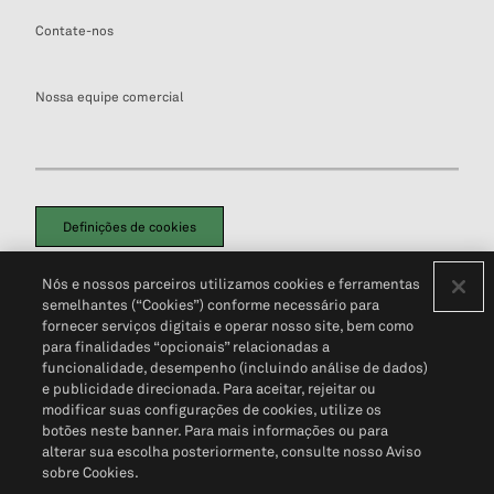
Contate-nos
Nossa equipe comercial
Definições de cookies
Disclaimers Legais
Termos de Uso
Aviso de Cookies
Nós e nossos parceiros utilizamos cookies e ferramentas
Política de Privacidade
Portal de privacidade do cliente (em inglês)
semelhantes (“Cookies”) conforme necessário para
Não Venda Minhas Informações Pessoais
© 2026 S&P Global
fornecer serviços digitais e operar nosso site, bem como
para finalidades “opcionais” relacionadas a
funcionalidade, desempenho (incluindo análise de dados)
e publicidade direcionada. Para aceitar, rejeitar ou
modificar suas configurações de cookies, utilize os
botões neste banner. Para mais informações ou para
alterar sua escolha posteriormente, consulte nosso Aviso
sobre Cookies.