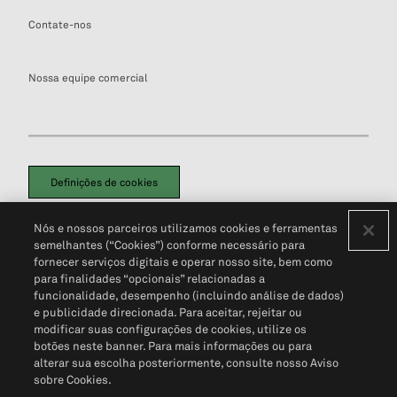
Contate-nos
Nossa equipe comercial
Definições de cookies
Disclaimers Legais
Termos de Uso
Aviso de Cookies
Nós e nossos parceiros utilizamos cookies e ferramentas
Política de Privacidade
Portal de privacidade do cliente (em inglês)
semelhantes (“Cookies”) conforme necessário para
Não Venda Minhas Informações Pessoais
© 2026 S&P Global
fornecer serviços digitais e operar nosso site, bem como
para finalidades “opcionais” relacionadas a
funcionalidade, desempenho (incluindo análise de dados)
e publicidade direcionada. Para aceitar, rejeitar ou
modificar suas configurações de cookies, utilize os
botões neste banner. Para mais informações ou para
alterar sua escolha posteriormente, consulte nosso Aviso
sobre Cookies.