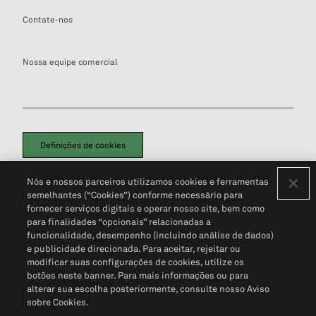
Contate-nos
Nossa equipe comercial
Definições de cookies
Disclaimers Legais
Termos de Uso
Aviso de Cookies
Nós e nossos parceiros utilizamos cookies e ferramentas
Política de Privacidade
Portal de privacidade do cliente (em inglês)
semelhantes (“Cookies”) conforme necessário para
Não Venda Minhas Informações Pessoais
© 2026 S&P Global
fornecer serviços digitais e operar nosso site, bem como
para finalidades “opcionais” relacionadas a
funcionalidade, desempenho (incluindo análise de dados)
e publicidade direcionada. Para aceitar, rejeitar ou
modificar suas configurações de cookies, utilize os
botões neste banner. Para mais informações ou para
alterar sua escolha posteriormente, consulte nosso Aviso
sobre Cookies.