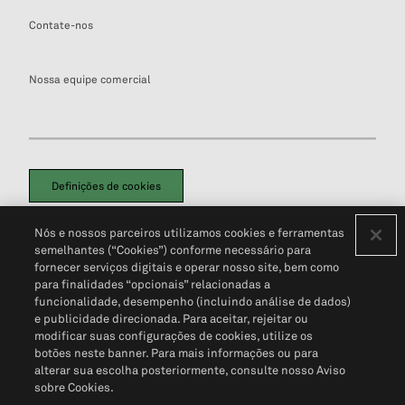
Contate-nos
Nossa equipe comercial
Definições de cookies
Disclaimers Legais
Termos de Uso
Aviso de Cookies
Nós e nossos parceiros utilizamos cookies e ferramentas
Política de Privacidade
Portal de privacidade do cliente (em inglês)
semelhantes (“Cookies”) conforme necessário para
Não Venda Minhas Informações Pessoais
© 2026 S&P Global
fornecer serviços digitais e operar nosso site, bem como
para finalidades “opcionais” relacionadas a
funcionalidade, desempenho (incluindo análise de dados)
e publicidade direcionada. Para aceitar, rejeitar ou
modificar suas configurações de cookies, utilize os
botões neste banner. Para mais informações ou para
alterar sua escolha posteriormente, consulte nosso Aviso
sobre Cookies.