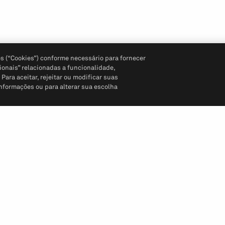
s (“Cookies”) conforme necessário para fornecer
ionais” relacionadas a funcionalidade,
ara aceitar, rejeitar ou modificar suas
informações ou para alterar sua escolha
Siga-nos