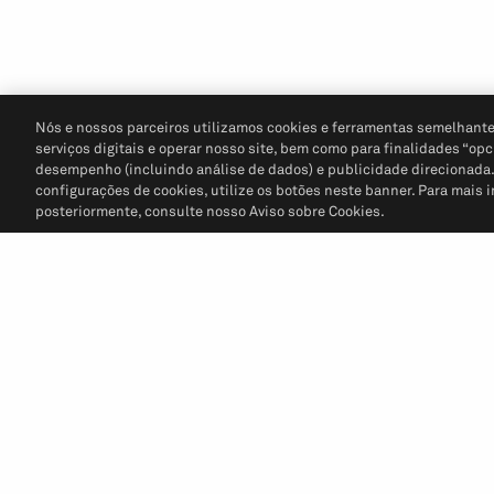
Nós e nossos parceiros utilizamos cookies e ferramentas semelhante
serviços digitais e operar nosso site, bem como para finalidades “opc
desempenho (incluindo análise de dados) e publicidade direcionada. P
configurações de cookies, utilize os botões neste banner. Para mais 
posteriormente, consulte nosso Aviso sobre Cookies.