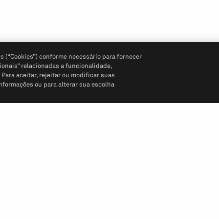
s (“Cookies”) conforme necessário para fornecer
ionais” relacionadas a funcionalidade,
ara aceitar, rejeitar ou modificar suas
informações ou para alterar sua escolha
Siga-nos