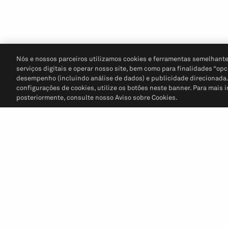
Nós e nossos parceiros utilizamos cookies e ferramentas semelhante
serviços digitais e operar nosso site, bem como para finalidades “opc
desempenho (incluindo análise de dados) e publicidade direcionada. P
configurações de cookies, utilize os botões neste banner. Para mais 
posteriormente, consulte nosso Aviso sobre Cookies.