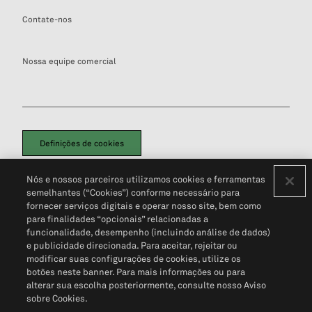
Contate-nos
Nossa equipe comercial
Definições de cookies
Disclaimers Legais
Termos de Uso
Aviso de Cookies
Nós e nossos parceiros utilizamos cookies e ferramentas
Política de Privacidade
Portal de privacidade do cliente (em inglês)
semelhantes (“Cookies”) conforme necessário para
Não Venda Minhas Informações Pessoais
© 2026 S&P Global
fornecer serviços digitais e operar nosso site, bem como
para finalidades “opcionais” relacionadas a
funcionalidade, desempenho (incluindo análise de dados)
e publicidade direcionada. Para aceitar, rejeitar ou
modificar suas configurações de cookies, utilize os
botões neste banner. Para mais informações ou para
alterar sua escolha posteriormente, consulte nosso Aviso
sobre Cookies.