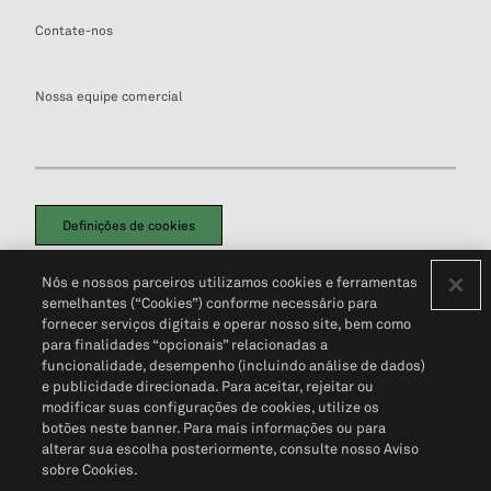
Contate-nos
Nossa equipe comercial
Definições de cookies
Disclaimers Legais
Termos de Uso
Aviso de Cookies
Nós e nossos parceiros utilizamos cookies e ferramentas
Política de Privacidade
Portal de privacidade do cliente (em inglês)
semelhantes (“Cookies”) conforme necessário para
Não Venda Minhas Informações Pessoais
© 2026 S&P Global
fornecer serviços digitais e operar nosso site, bem como
para finalidades “opcionais” relacionadas a
funcionalidade, desempenho (incluindo análise de dados)
e publicidade direcionada. Para aceitar, rejeitar ou
modificar suas configurações de cookies, utilize os
botões neste banner. Para mais informações ou para
alterar sua escolha posteriormente, consulte nosso Aviso
sobre Cookies.