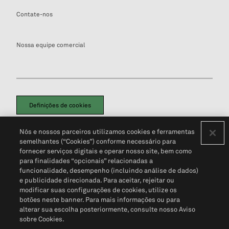
Contate-nos
Nossa equipe comercial
Definições de cookies
Disclaimers Legais
Termos de Uso
Aviso de Cookies
Nós e nossos parceiros utilizamos cookies e ferramentas
Política de Privacidade
Portal de privacidade do cliente (em inglês)
semelhantes (“Cookies”) conforme necessário para
Não Venda Minhas Informações Pessoais
© 2026 S&P Global
fornecer serviços digitais e operar nosso site, bem como
para finalidades “opcionais” relacionadas a
funcionalidade, desempenho (incluindo análise de dados)
e publicidade direcionada. Para aceitar, rejeitar ou
modificar suas configurações de cookies, utilize os
botões neste banner. Para mais informações ou para
alterar sua escolha posteriormente, consulte nosso Aviso
sobre Cookies.