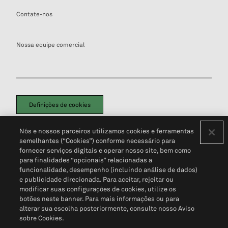
Contate-nos
Nossa equipe comercial
Definições de cookies
Disclaimers Legais
Termos de Uso
Aviso de Cookies
Nós e nossos parceiros utilizamos cookies e ferramentas
Política de Privacidade
Portal de privacidade do cliente (em inglês)
semelhantes (“Cookies”) conforme necessário para
Não Venda Minhas Informações Pessoais
© 2026 S&P Global
fornecer serviços digitais e operar nosso site, bem como
para finalidades “opcionais” relacionadas a
funcionalidade, desempenho (incluindo análise de dados)
e publicidade direcionada. Para aceitar, rejeitar ou
modificar suas configurações de cookies, utilize os
botões neste banner. Para mais informações ou para
alterar sua escolha posteriormente, consulte nosso Aviso
sobre Cookies.