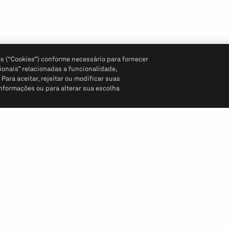
s (“Cookies”) conforme necessário para fornecer
ionais” relacionadas a funcionalidade,
ara aceitar, rejeitar ou modificar suas
informações ou para alterar sua escolha
Siga-nos