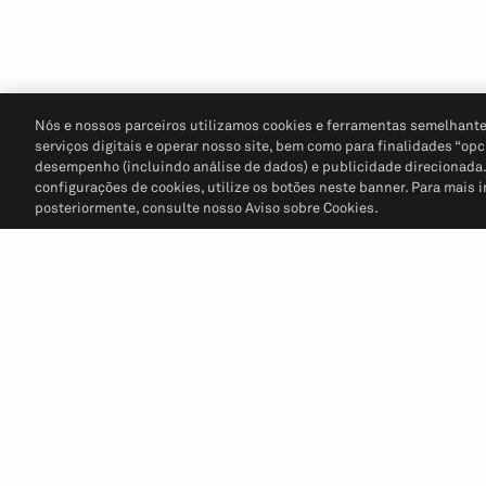
Nós e nossos parceiros utilizamos cookies e ferramentas semelhante
serviços digitais e operar nosso site, bem como para finalidades “opc
desempenho (incluindo análise de dados) e publicidade direcionada. P
configurações de cookies, utilize os botões neste banner. Para mais 
posteriormente, consulte nosso Aviso sobre Cookies.