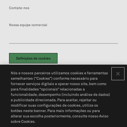
Contate-nos
Nossa equipe comercial
Definições de cookies
Disclaimers Legais
Termos de Uso
Aviso de Cookies
Nós e nossos parceiros utilizamos cookies e ferramentas
Política de Privacidade
Portal de privacidade do cliente (em inglês)
semelhantes (“Cookies”) conforme necessário para
Não Venda Minhas Informações Pessoais
© 2026 S&P Global
fornecer serviços digitais e operar nosso site, bem como
para finalidades “opcionais” relacionadas a
funcionalidade, desempenho (incluindo análise de dados)
e publicidade direcionada. Para aceitar, rejeitar ou
modificar suas configurações de cookies, utilize os
botões neste banner. Para mais informações ou para
alterar sua escolha posteriormente, consulte nosso Aviso
sobre Cookies.