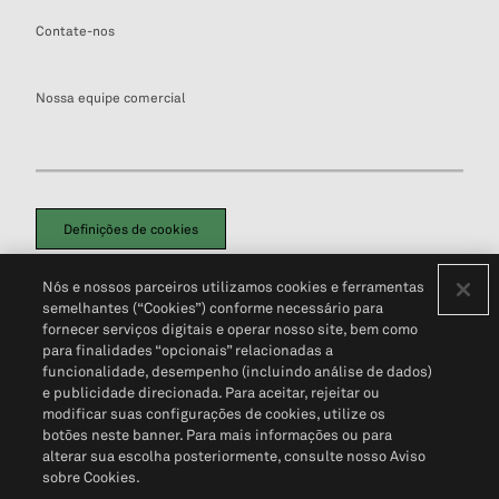
Contate-nos
Nossa equipe comercial
Definições de cookies
Disclaimers Legais
Termos de Uso
Aviso de Cookies
Nós e nossos parceiros utilizamos cookies e ferramentas
Política de Privacidade
Portal de privacidade do cliente (em inglês)
semelhantes (“Cookies”) conforme necessário para
Não Venda Minhas Informações Pessoais
© 2026 S&P Global
fornecer serviços digitais e operar nosso site, bem como
para finalidades “opcionais” relacionadas a
funcionalidade, desempenho (incluindo análise de dados)
e publicidade direcionada. Para aceitar, rejeitar ou
modificar suas configurações de cookies, utilize os
botões neste banner. Para mais informações ou para
alterar sua escolha posteriormente, consulte nosso Aviso
sobre Cookies.