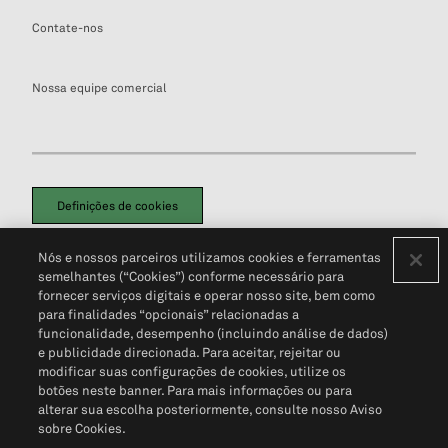
Contate-nos
Nossa equipe comercial
Definições de cookies
Disclaimers Legais
Termos de Uso
Aviso de Cookies
Nós e nossos parceiros utilizamos cookies e ferramentas
Política de Privacidade
Portal de privacidade do cliente (em inglês)
semelhantes (“Cookies”) conforme necessário para
Não Venda Minhas Informações Pessoais
© 2026 S&P Global
fornecer serviços digitais e operar nosso site, bem como
para finalidades “opcionais” relacionadas a
funcionalidade, desempenho (incluindo análise de dados)
e publicidade direcionada. Para aceitar, rejeitar ou
modificar suas configurações de cookies, utilize os
botões neste banner. Para mais informações ou para
alterar sua escolha posteriormente, consulte nosso Aviso
sobre Cookies.