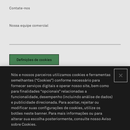
Contate-nos
Nossa equipe comercial
Definições de cookies
Disclaimers Legais
Termos de Uso
Aviso de Cookies
Nós e nossos parceiros utilizamos cookies e ferramentas
Política de Privacidade
Portal de privacidade do cliente (em inglês)
semelhantes (“Cookies”) conforme necessário para
Não Venda Minhas Informações Pessoais
© 2026 S&P Global
fornecer serviços digitais e operar nosso site, bem como
para finalidades “opcionais” relacionadas a
funcionalidade, desempenho (incluindo análise de dados)
e publicidade direcionada. Para aceitar, rejeitar ou
modificar suas configurações de cookies, utilize os
botões neste banner. Para mais informações ou para
alterar sua escolha posteriormente, consulte nosso Aviso
sobre Cookies.