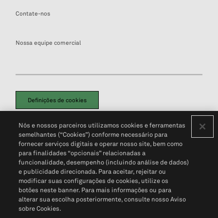
Contate-nos
Nossa equipe comercial
Definições de cookies
Disclaimers Legais
Termos de Uso
Aviso de Cookies
Nós e nossos parceiros utilizamos cookies e ferramentas
Política de Privacidade
Portal de privacidade do cliente (em inglês)
semelhantes (“Cookies”) conforme necessário para
Não Venda Minhas Informações Pessoais
© 2026 S&P Global
fornecer serviços digitais e operar nosso site, bem como
para finalidades “opcionais” relacionadas a
funcionalidade, desempenho (incluindo análise de dados)
e publicidade direcionada. Para aceitar, rejeitar ou
modificar suas configurações de cookies, utilize os
botões neste banner. Para mais informações ou para
alterar sua escolha posteriormente, consulte nosso Aviso
sobre Cookies.