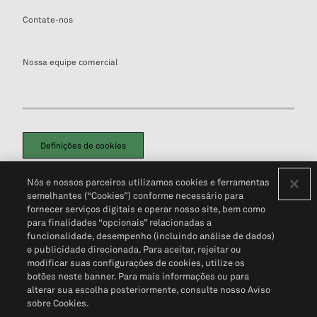
Contate-nos
Nossa equipe comercial
Definições de cookies
Disclaimers Legais
Termos de Uso
Aviso de Cookies
Nós e nossos parceiros utilizamos cookies e ferramentas
Política de Privacidade
Portal de privacidade do cliente (em inglês)
semelhantes (“Cookies”) conforme necessário para
Não Venda Minhas Informações Pessoais
© 2026 S&P Global
fornecer serviços digitais e operar nosso site, bem como
para finalidades “opcionais” relacionadas a
funcionalidade, desempenho (incluindo análise de dados)
e publicidade direcionada. Para aceitar, rejeitar ou
modificar suas configurações de cookies, utilize os
botões neste banner. Para mais informações ou para
alterar sua escolha posteriormente, consulte nosso Aviso
sobre Cookies.