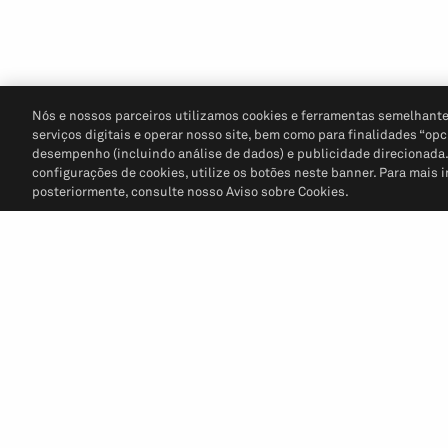
Nós e nossos parceiros utilizamos cookies e ferramentas semelhante
serviços digitais e operar nosso site, bem como para finalidades “opc
desempenho (incluindo análise de dados) e publicidade direcionada. P
configurações de cookies, utilize os botões neste banner. Para mais 
posteriormente, consulte nosso Aviso sobre Cookies.