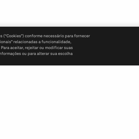
s (“Cookies”) conforme necessário para fornecer
ionais” relacionadas a funcionalidade,
ara aceitar, rejeitar ou modificar suas
informações ou para alterar sua escolha
Siga-nos