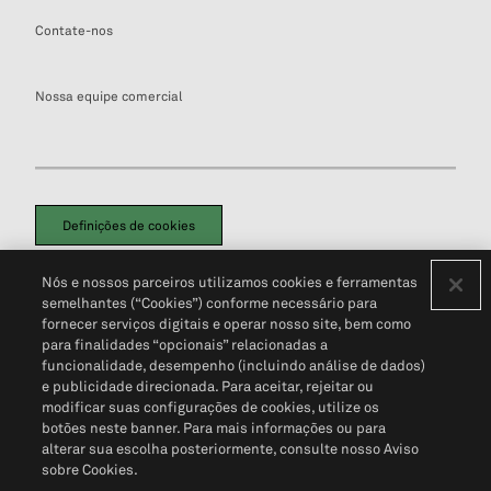
Contate-nos
Nossa equipe comercial
Definições de cookies
Disclaimers Legais
Termos de Uso
Aviso de Cookies
Nós e nossos parceiros utilizamos cookies e ferramentas
Política de Privacidade
Portal de privacidade do cliente (em inglês)
semelhantes (“Cookies”) conforme necessário para
Não Venda Minhas Informações Pessoais
© 2026 S&P Global
fornecer serviços digitais e operar nosso site, bem como
para finalidades “opcionais” relacionadas a
funcionalidade, desempenho (incluindo análise de dados)
e publicidade direcionada. Para aceitar, rejeitar ou
modificar suas configurações de cookies, utilize os
botões neste banner. Para mais informações ou para
alterar sua escolha posteriormente, consulte nosso Aviso
sobre Cookies.