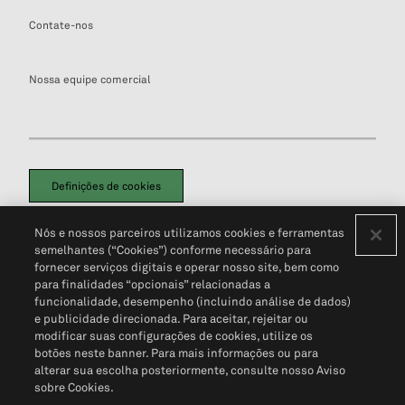
Contate-nos
Nossa equipe comercial
Definições de cookies
Disclaimers Legais
Termos de Uso
Aviso de Cookies
Nós e nossos parceiros utilizamos cookies e ferramentas
Política de Privacidade
Portal de privacidade do cliente (em inglês)
semelhantes (“Cookies”) conforme necessário para
Não Venda Minhas Informações Pessoais
© 2026 S&P Global
fornecer serviços digitais e operar nosso site, bem como
para finalidades “opcionais” relacionadas a
funcionalidade, desempenho (incluindo análise de dados)
e publicidade direcionada. Para aceitar, rejeitar ou
modificar suas configurações de cookies, utilize os
botões neste banner. Para mais informações ou para
alterar sua escolha posteriormente, consulte nosso Aviso
sobre Cookies.