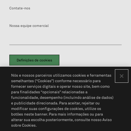
Contate-nos
Nossa equipe comercial
Definições de cookies
Disclaimers Legais
Termos de Uso
Aviso de Cookies
Nós e nossos parceiros utilizamos cookies e ferramentas
Política de Privacidade
Portal de privacidade do cliente (em inglês)
semelhantes (“Cookies”) conforme necessário para
Não Venda Minhas Informações Pessoais
© 2026 S&P Global
fornecer serviços digitais e operar nosso site, bem como
para finalidades “opcionais” relacionadas a
funcionalidade, desempenho (incluindo análise de dados)
e publicidade direcionada. Para aceitar, rejeitar ou
modificar suas configurações de cookies, utilize os
botões neste banner. Para mais informações ou para
alterar sua escolha posteriormente, consulte nosso Aviso
sobre Cookies.