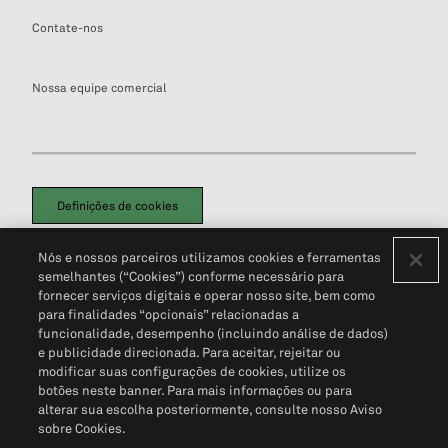
Contate-nos
Nossa equipe comercial
Definições de cookies
Disclaimers Legais
Termos de Uso
Aviso de Cookies
Nós e nossos parceiros utilizamos cookies e ferramentas
Política de Privacidade
Portal de privacidade do cliente (em inglês)
semelhantes (“Cookies”) conforme necessário para
Não Venda Minhas Informações Pessoais
© 2026 S&P Global
fornecer serviços digitais e operar nosso site, bem como
para finalidades “opcionais” relacionadas a
funcionalidade, desempenho (incluindo análise de dados)
e publicidade direcionada. Para aceitar, rejeitar ou
modificar suas configurações de cookies, utilize os
botões neste banner. Para mais informações ou para
alterar sua escolha posteriormente, consulte nosso Aviso
sobre Cookies.