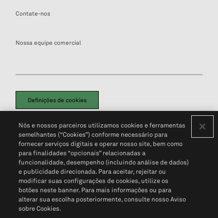
Contate-nos
Nossa equipe comercial
Definições de cookies
Disclaimers Legais
Termos de Uso
Aviso de Cookies
Nós e nossos parceiros utilizamos cookies e ferramentas
Política de Privacidade
Portal de privacidade do cliente (em inglês)
semelhantes (“Cookies”) conforme necessário para
Não Venda Minhas Informações Pessoais
© 2026 S&P Global
fornecer serviços digitais e operar nosso site, bem como
para finalidades “opcionais” relacionadas a
funcionalidade, desempenho (incluindo análise de dados)
e publicidade direcionada. Para aceitar, rejeitar ou
modificar suas configurações de cookies, utilize os
botões neste banner. Para mais informações ou para
alterar sua escolha posteriormente, consulte nosso Aviso
sobre Cookies.