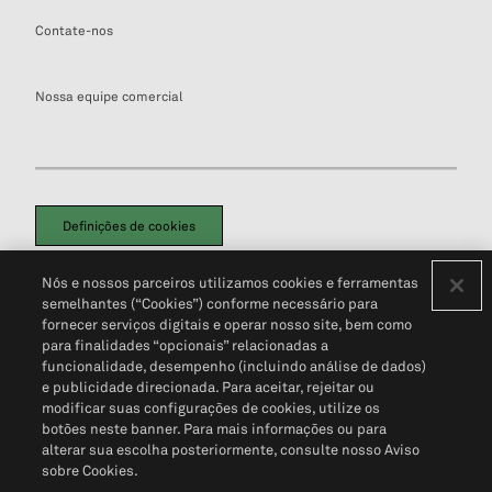
Contate-nos
Nossa equipe comercial
Definições de cookies
Disclaimers Legais
Termos de Uso
Aviso de Cookies
Nós e nossos parceiros utilizamos cookies e ferramentas
Política de Privacidade
Portal de privacidade do cliente (em inglês)
semelhantes (“Cookies”) conforme necessário para
Não Venda Minhas Informações Pessoais
© 2026 S&P Global
fornecer serviços digitais e operar nosso site, bem como
para finalidades “opcionais” relacionadas a
funcionalidade, desempenho (incluindo análise de dados)
e publicidade direcionada. Para aceitar, rejeitar ou
modificar suas configurações de cookies, utilize os
botões neste banner. Para mais informações ou para
alterar sua escolha posteriormente, consulte nosso Aviso
sobre Cookies.