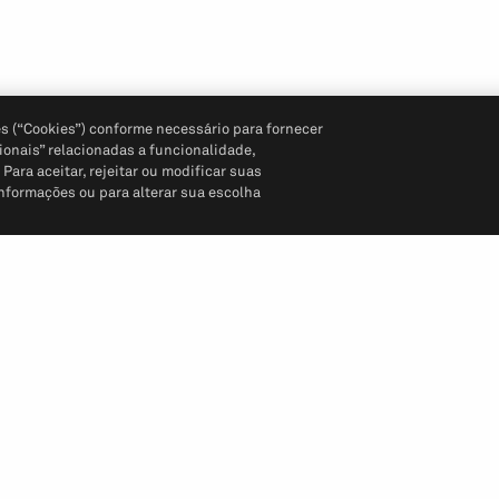
s (“Cookies”) conforme necessário para fornecer
ionais” relacionadas a funcionalidade,
ara aceitar, rejeitar ou modificar suas
informações ou para alterar sua escolha
Siga-nos