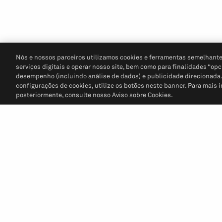
Nós e nossos parceiros utilizamos cookies e ferramentas semelhante
serviços digitais e operar nosso site, bem como para finalidades “opc
desempenho (incluindo análise de dados) e publicidade direcionada. P
configurações de cookies, utilize os botões neste banner. Para mais 
posteriormente, consulte nosso Aviso sobre Cookies.