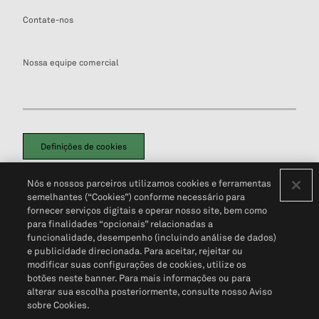
Contate-nos
Nossa equipe comercial
Definições de cookies
Disclaimers Legais
Termos de Uso
Aviso de Cookies
Nós e nossos parceiros utilizamos cookies e ferramentas
Política de Privacidade
Portal de privacidade do cliente (em inglês)
semelhantes (“Cookies”) conforme necessário para
Não Venda Minhas Informações Pessoais
© 2026 S&P Global
fornecer serviços digitais e operar nosso site, bem como
para finalidades “opcionais” relacionadas a
funcionalidade, desempenho (incluindo análise de dados)
e publicidade direcionada. Para aceitar, rejeitar ou
modificar suas configurações de cookies, utilize os
botões neste banner. Para mais informações ou para
alterar sua escolha posteriormente, consulte nosso Aviso
sobre Cookies.