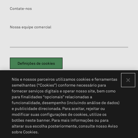
Contate-nos
Nossa equipe comercial
Definições de cookies
Disclaimers Legais
Termos de Uso
Aviso de Cookies
Nós e nossos parceiros utilizamos cookies e ferramentas
Política de Privacidade
Portal de privacidade do cliente (em inglês)
semelhantes (“Cookies”) conforme necessário para
Não Venda Minhas Informações Pessoais
© 2026 S&P Global
fornecer serviços digitais e operar nosso site, bem como
para finalidades “opcionais” relacionadas a
funcionalidade, desempenho (incluindo análise de dados)
e publicidade direcionada. Para aceitar, rejeitar ou
modificar suas configurações de cookies, utilize os
botões neste banner. Para mais informações ou para
alterar sua escolha posteriormente, consulte nosso Aviso
sobre Cookies.