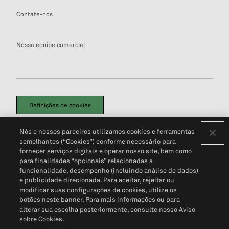
Contate-nos
Nossa equipe comercial
Definições de cookies
Disclaimers Legais
Termos de Uso
Aviso de Cookies
Nós e nossos parceiros utilizamos cookies e ferramentas
Política de Privacidade
Portal de privacidade do cliente (em inglês)
semelhantes (“Cookies”) conforme necessário para
Não Venda Minhas Informações Pessoais
© 2026 S&P Global
fornecer serviços digitais e operar nosso site, bem como
para finalidades “opcionais” relacionadas a
funcionalidade, desempenho (incluindo análise de dados)
e publicidade direcionada. Para aceitar, rejeitar ou
modificar suas configurações de cookies, utilize os
botões neste banner. Para mais informações ou para
alterar sua escolha posteriormente, consulte nosso Aviso
sobre Cookies.