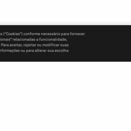
s (“Cookies”) conforme necessário para fornecer
ionais” relacionadas a funcionalidade,
ara aceitar, rejeitar ou modificar suas
informações ou para alterar sua escolha
Siga-nos