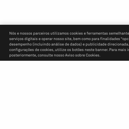
Nós e nossos parceiros utilizamos cookies e ferramentas semelhante
serviços digitais e operar nosso site, bem como para finalidades “opc
desempenho (incluindo análise de dados) e publicidade direcionada. P
configurações de cookies, utilize os botões neste banner. Para mais 
posteriormente, consulte nosso Aviso sobre Cookies.