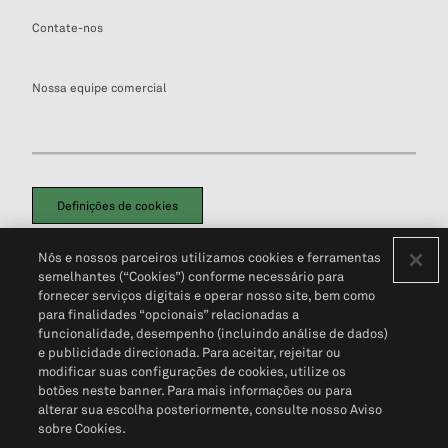
Contate-nos
Nossa equipe comercial
Definições de cookies
Disclaimers Legais
Termos de Uso
Aviso de Cookies
Nós e nossos parceiros utilizamos cookies e ferramentas
Política de Privacidade
Portal de privacidade do cliente (em inglês)
semelhantes (“Cookies”) conforme necessário para
Não Venda Minhas Informações Pessoais
© 2026 S&P Global
fornecer serviços digitais e operar nosso site, bem como
para finalidades “opcionais” relacionadas a
funcionalidade, desempenho (incluindo análise de dados)
e publicidade direcionada. Para aceitar, rejeitar ou
modificar suas configurações de cookies, utilize os
botões neste banner. Para mais informações ou para
alterar sua escolha posteriormente, consulte nosso Aviso
sobre Cookies.