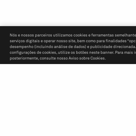
Nós e nossos parceiros utilizamos cookies e ferramentas semelhante
serviços digitais e operar nosso site, bem como para finalidades “opc
desempenho (incluindo análise de dados) e publicidade direcionada. P
configurações de cookies, utilize os botões neste banner. Para mais 
posteriormente, consulte nosso Aviso sobre Cookies.