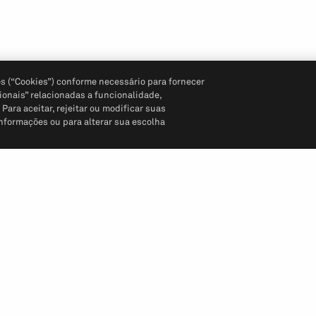
s (“Cookies”) conforme necessário para fornecer
ionais” relacionadas a funcionalidade,
ara aceitar, rejeitar ou modificar suas
informações ou para alterar sua escolha
Siga-nos