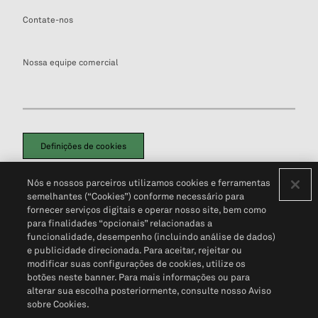
Contate-nos
Nossa equipe comercial
Definições de cookies
Disclaimers Legais
Termos de Uso
Aviso de Cookies
Nós e nossos parceiros utilizamos cookies e ferramentas
Política de Privacidade
Portal de privacidade do cliente (em inglês)
semelhantes (“Cookies”) conforme necessário para
Não Venda Minhas Informações Pessoais
© 2026 S&P Global
fornecer serviços digitais e operar nosso site, bem como
para finalidades “opcionais” relacionadas a
funcionalidade, desempenho (incluindo análise de dados)
e publicidade direcionada. Para aceitar, rejeitar ou
modificar suas configurações de cookies, utilize os
botões neste banner. Para mais informações ou para
alterar sua escolha posteriormente, consulte nosso Aviso
sobre Cookies.