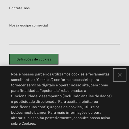
Contate-nos
Nossa equipe comercial
Definições de cookies
Disclaimers Legais
Termos de Uso
Aviso de Cookies
Nós e nossos parceiros utilizamos cookies e ferramentas
Política de Privacidade
Portal de privacidade do cliente (em inglês)
semelhantes (“Cookies”) conforme necessário para
Não Venda Minhas Informações Pessoais
© 2026 S&P Global
fornecer serviços digitais e operar nosso site, bem como
para finalidades “opcionais” relacionadas a
funcionalidade, desempenho (incluindo análise de dados)
e publicidade direcionada. Para aceitar, rejeitar ou
modificar suas configurações de cookies, utilize os
botões neste banner. Para mais informações ou para
alterar sua escolha posteriormente, consulte nosso Aviso
sobre Cookies.