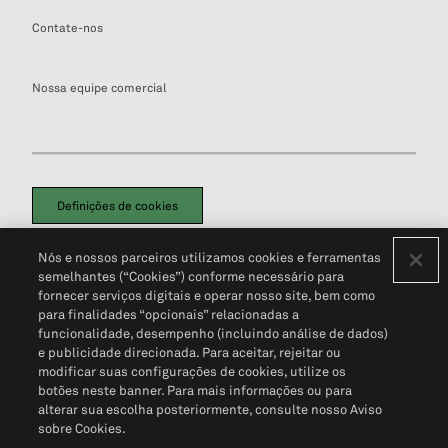
Contate-nos
Nossa equipe comercial
Definições de cookies
Disclaimers Legais
Termos de Uso
Aviso de Cookies
Nós e nossos parceiros utilizamos cookies e ferramentas
Política de Privacidade
Portal de privacidade do cliente (em inglês)
semelhantes (“Cookies”) conforme necessário para
Não Venda Minhas Informações Pessoais
© 2026 S&P Global
fornecer serviços digitais e operar nosso site, bem como
para finalidades “opcionais” relacionadas a
funcionalidade, desempenho (incluindo análise de dados)
e publicidade direcionada. Para aceitar, rejeitar ou
modificar suas configurações de cookies, utilize os
botões neste banner. Para mais informações ou para
alterar sua escolha posteriormente, consulte nosso Aviso
sobre Cookies.