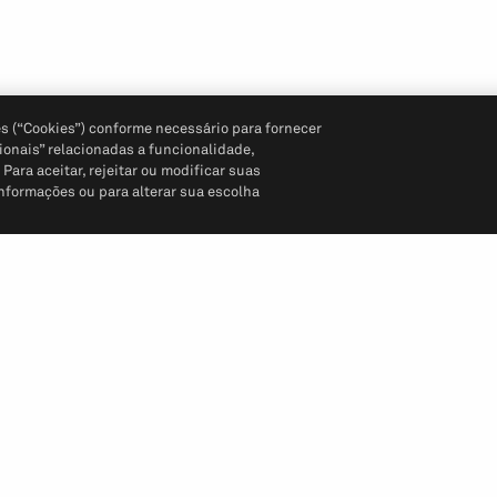
s (“Cookies”) conforme necessário para fornecer
ionais” relacionadas a funcionalidade,
ara aceitar, rejeitar ou modificar suas
informações ou para alterar sua escolha
Siga-nos