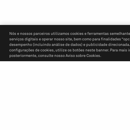
Nós e nossos parceiros utilizamos cookies e ferramentas semelhante
serviços digitais e operar nosso site, bem como para finalidades “opc
desempenho (incluindo análise de dados) e publicidade direcionada. P
configurações de cookies, utilize os botões neste banner. Para mais 
posteriormente, consulte nosso Aviso sobre Cookies.