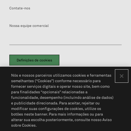
Contate-nos
Nossa equipe comercial
Definições de cookies
Disclaimers Legais
Termos de Uso
Aviso de Cookies
Nós e nossos parceiros utilizamos cookies e ferramentas
Política de Privacidade
Portal de privacidade do cliente (em inglês)
semelhantes (“Cookies”) conforme necessário para
Não Venda Minhas Informações Pessoais
© 2026 S&P Global
fornecer serviços digitais e operar nosso site, bem como
para finalidades “opcionais” relacionadas a
funcionalidade, desempenho (incluindo análise de dados)
e publicidade direcionada. Para aceitar, rejeitar ou
modificar suas configurações de cookies, utilize os
botões neste banner. Para mais informações ou para
alterar sua escolha posteriormente, consulte nosso Aviso
sobre Cookies.