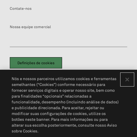
Contate-nos
Nossa equipe comercial
Definições de cookies
Disclaimers Legais
Termos de Uso
Aviso de Cookies
Nós e nossos parceiros utilizamos cookies e ferramentas
Política de Privacidade
Portal de privacidade do cliente (em inglês)
semelhantes (“Cookies”) conforme necessário para
Não Venda Minhas Informações Pessoais
© 2026 S&P Global
fornecer serviços digitais e operar nosso site, bem como
para finalidades “opcionais” relacionadas a
funcionalidade, desempenho (incluindo análise de dados)
e publicidade direcionada. Para aceitar, rejeitar ou
modificar suas configurações de cookies, utilize os
botões neste banner. Para mais informações ou para
alterar sua escolha posteriormente, consulte nosso Aviso
sobre Cookies.