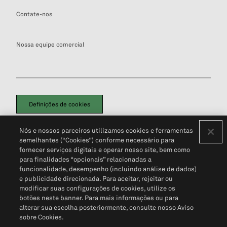
Contate-nos
Nossa equipe comercial
Definições de cookies
Disclaimers Legais
Termos de Uso
Aviso de Cookies
Nós e nossos parceiros utilizamos cookies e ferramentas
Política de Privacidade
Portal de privacidade do cliente (em inglês)
semelhantes (“Cookies”) conforme necessário para
Não Venda Minhas Informações Pessoais
© 2026 S&P Global
fornecer serviços digitais e operar nosso site, bem como
para finalidades “opcionais” relacionadas a
funcionalidade, desempenho (incluindo análise de dados)
e publicidade direcionada. Para aceitar, rejeitar ou
modificar suas configurações de cookies, utilize os
botões neste banner. Para mais informações ou para
alterar sua escolha posteriormente, consulte nosso Aviso
sobre Cookies.