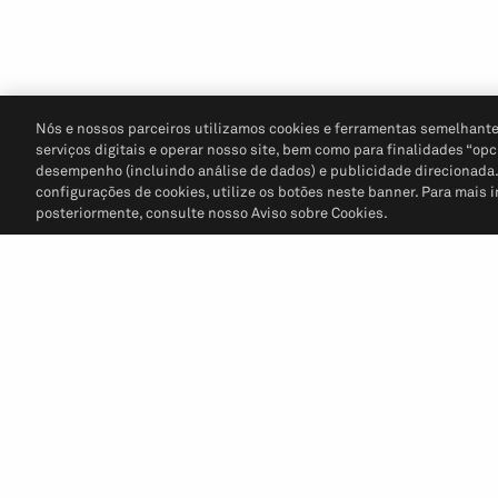
Nós e nossos parceiros utilizamos cookies e ferramentas semelhante
serviços digitais e operar nosso site, bem como para finalidades “opc
desempenho (incluindo análise de dados) e publicidade direcionada. P
configurações de cookies, utilize os botões neste banner. Para mais 
posteriormente, consulte nosso Aviso sobre Cookies.