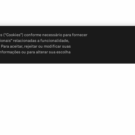
s (“Cookies”) conforme necessário para fornecer
ionais” relacionadas a funcionalidade,
ara aceitar, rejeitar ou modificar suas
informações ou para alterar sua escolha
Siga-nos