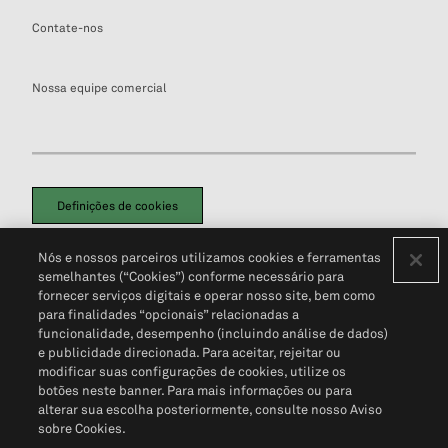
Contate-nos
Nossa equipe comercial
Definições de cookies
Disclaimers Legais
Termos de Uso
Aviso de Cookies
Nós e nossos parceiros utilizamos cookies e ferramentas
Política de Privacidade
Portal de privacidade do cliente (em inglês)
semelhantes (“Cookies”) conforme necessário para
Não Venda Minhas Informações Pessoais
© 2026 S&P Global
fornecer serviços digitais e operar nosso site, bem como
para finalidades “opcionais” relacionadas a
funcionalidade, desempenho (incluindo análise de dados)
e publicidade direcionada. Para aceitar, rejeitar ou
modificar suas configurações de cookies, utilize os
botões neste banner. Para mais informações ou para
alterar sua escolha posteriormente, consulte nosso Aviso
sobre Cookies.