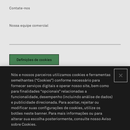
Contate-nos
Nossa equipe comercial
Definições de cookies
Disclaimers Legais
Termos de Uso
Aviso de Cookies
Nós e nossos parceiros utilizamos cookies e ferramentas
Política de Privacidade
Portal de privacidade do cliente (em inglês)
semelhantes (“Cookies”) conforme necessário para
Não Venda Minhas Informações Pessoais
© 2026 S&P Global
fornecer serviços digitais e operar nosso site, bem como
para finalidades “opcionais” relacionadas a
funcionalidade, desempenho (incluindo análise de dados)
e publicidade direcionada. Para aceitar, rejeitar ou
modificar suas configurações de cookies, utilize os
botões neste banner. Para mais informações ou para
alterar sua escolha posteriormente, consulte nosso Aviso
sobre Cookies.