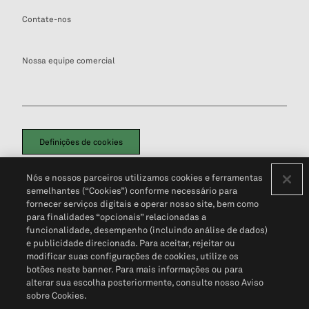
Contate-nos
Nossa equipe comercial
Definições de cookies
Disclaimers Legais
Termos de Uso
Aviso de Cookies
Nós e nossos parceiros utilizamos cookies e ferramentas
Política de Privacidade
Portal de privacidade do cliente (em inglês)
semelhantes (“Cookies”) conforme necessário para
Não Venda Minhas Informações Pessoais
© 2026 S&P Global
fornecer serviços digitais e operar nosso site, bem como
para finalidades “opcionais” relacionadas a
funcionalidade, desempenho (incluindo análise de dados)
e publicidade direcionada. Para aceitar, rejeitar ou
modificar suas configurações de cookies, utilize os
botões neste banner. Para mais informações ou para
alterar sua escolha posteriormente, consulte nosso Aviso
sobre Cookies.