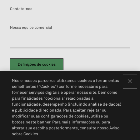
Contate-nos
Nossa equipe comercial
Definições de cookies
Disclaimers Legais
Termos de Uso
Aviso de Cookies
Nós e nossos parceiros utilizamos cookies e ferramentas
Política de Privacidade
Portal de privacidade do cliente (em inglês)
semelhantes (“Cookies”) conforme necessário para
Não Venda Minhas Informações Pessoais
© 2026 S&P Global
fornecer serviços digitais e operar nosso site, bem como
para finalidades “opcionais” relacionadas a
funcionalidade, desempenho (incluindo análise de dados)
e publicidade direcionada. Para aceitar, rejeitar ou
modificar suas configurações de cookies, utilize os
botões neste banner. Para mais informações ou para
alterar sua escolha posteriormente, consulte nosso Aviso
sobre Cookies.